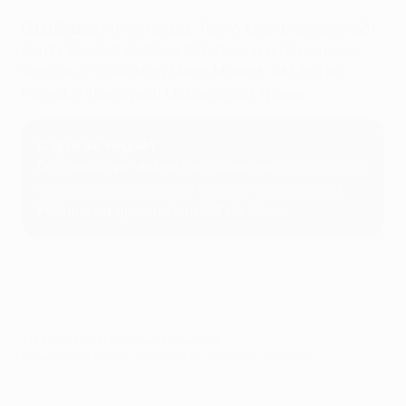
Djurgården:
Rinne; Kosugi, Tenho, Une (Danielson 63),
Bergh; Finndell (Selfvén 86), Stensson (Vucenovic
Persson 81), Gulliksen (Atlee Manneh 86); Priske,
Haarala (Alemayehu Mulugeta 63), Nguen.
O que se segue?
O Chelsea vai defrontar o Betis na
final da UEFA
Conference League, no Stadion Wrocław
, na
Polónia, na quarta-feira, 28 de Maio.
© 1998-2026 UEFA. All rights reserved.
Última actualização: quinta-feira, 8 de maio de 2025