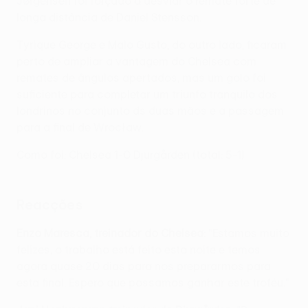
Jørgensen foi forçado a desviar o remate forte de
longa distância de Daniel Stensson.
Tyrique George e Malo Gusto, do outro lado, ficaram
perto de ampliar a vantagem do Chelsea com
remates de ângulos apertados, mas um golo foi
suficiente para completar um triunfo tranquilo dos
londrinos no conjunto ds duas mãos e a passagem
para a final de Wrocław.
Como foi: Chelsea 1-0 Djurgården (total: 5-1)
Reacções
Enzo Maresca, treinador do Chelsea:
"Estamos muito
felizes, o trabalho está feito esta noite e temos
agora quase 20 dias para nos prepararmos para
esta final. Espero que possamos ganhar este troféu."