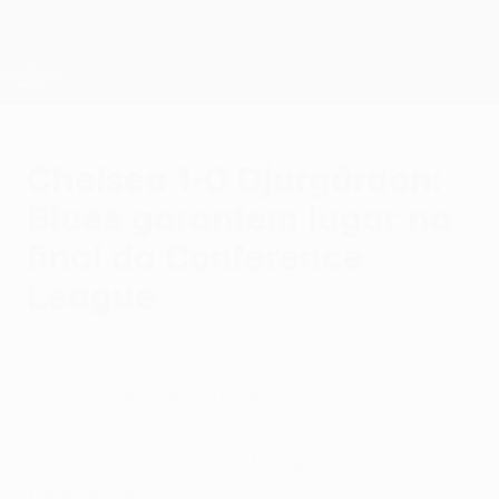
Saltar
para
o
Oficial da UEFA Conference League
Obtenha
conteúdo
Resultados em directo e estatísticas
principal
UEFA Conference League
Chelsea 1-0 Djurgården:
Blues garantem lugar na
final da Conference
League
quinta-feira, 8 de maio de 2025
Um golo de Kiernan Dewsbury-Hall
confirmou a qualificação do Chelsea para
a final da Conference League desta
temporada.