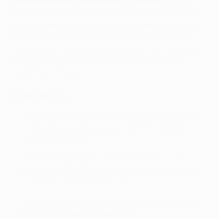
Jani Honkavaara, treinador do Djurgården:
"Penso
que todos ficaram um pouco desapontados depois
do jogo. Mas estou com um sorriso na cara porque
temos de estar muito orgulhosos do que fizemos
como equipa. Fizemo-lo juntamente com os nossos
adeptos, toda esta longa viagem. Não mudaria
nada. Foi histórica."
Estatísticas
O Chelsea chegou à sua oitava final europeia, a
primeira desde que venceu a UEFA Champions
League de 2020/21.
Os Blues seguiram em frente em todas as 17
eliminatórias europeias em que venceram o jogo
da primeira mão fora de casa.
O Chelsea venceu cinco das últimas seis meias-
finais em competições da UEFA.