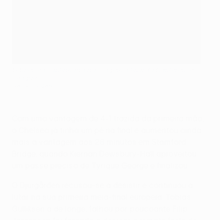
O Chelsea confirmou a passagem à final da Conference
League
Getty Images
Com uma vantagem de 4-1 trazida da primeira mão,
o Chelsea já tinha um pé na final e aumentou ainda
mais a vantagem aos 28 minutos em Stamford
Bridge, quando Kiernan Dewsbury-Hall aproveitou
um passe preciso de Tyrique George e finalizou.
O Djurgården recusou-se a desistir e continuou a
lutar na sua primeira meia-final europeia. Tobias
Gulliksen a de longe, falhou por poucoante Filip