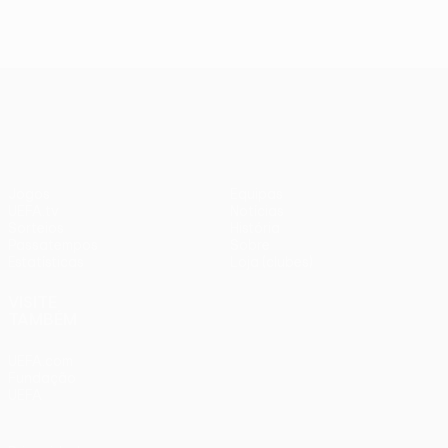
UEFA Conference League
Jogos
Equipas
UEFA.tv
Notícias
Sorteios
História
Passatempos
Sobre
Estatísticas
Loja (clubes)
VISITE
TAMBÉM
UEFA.com
Fundação
UEFA