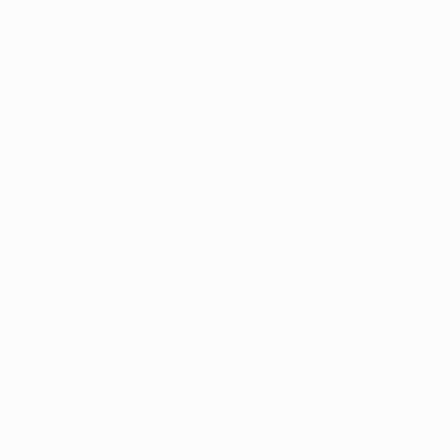
A equipa de Enzo Maresca venceu os seus últimos
cinco jogos no conjunto de todas as
competições.
A sua equipa londrina triunfou em 11 das 12
partidas na Conference League esta temporada.
O Djurgården foi a primeira equipa sueca a chegar
às meias-finais de uma grande competição
masculina da UEFA desde o Göteborg, na Taça
UEFA de 1986/87.
Equipas
Chelsea:
Jørgensen; Gusto, Adarabioyo, Badiashile,
Cucurella (Mheuka HT); Acheampong, James
(Chalobah 70); Walsh, Dewsbury-Hall, Sancho (Antwi
70); George.