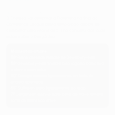
Resumo das meias-finais: Chelsea 1-0 Djurgården
O Chelsea vai defrontar a Fiorentina na final da
Conference League desta temporada, depois de
completar uma vitória de 5-1 no conjunto das duas
mãos sobre o Djurgården.
Momentos-chave
28'
Rinne defende remate de Dewsbury-Hall
38'
Dewsbury-Hall finaliza boa jogada colectiva
e abre o marcador
60'
George remata ligeiramente ao lado de
ângulo apertado
65'
Gulliksen atira ligeiramente ao lado
71'
Jørgensen desvia para cima da trave remate
forte de Stensson drive