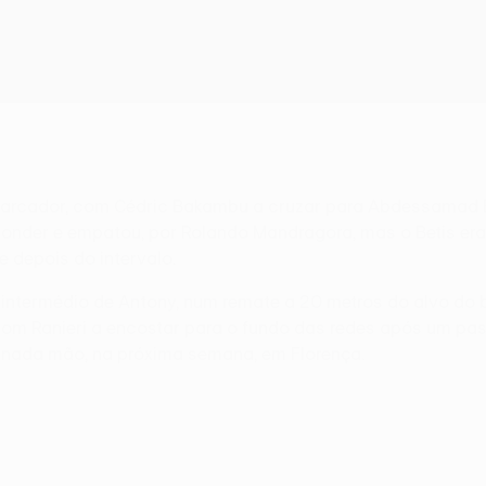
arcador, com Cédric Bakambu a cruzar para Abdessamad Ezz
responder e empatou, por Rolando Mandragora, mas o Betis er
e depois do intervalo.
ntermédio de Antony, num remate a 20 metros do alvo do br
r, com Ranieri a encostar para o fundo das redes após um p
gunada mão, na próxima semana, em Florença.