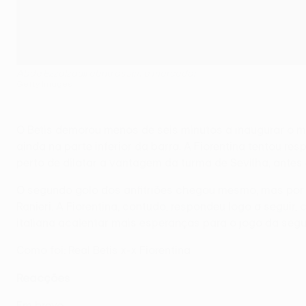
Abde Ezzalzouli abriu assim o marcador
Getty Images
O Betis demorou menos de seis minutos a inaugurar o m
ainda na parte inferior da barra. A Fiorentina tentou 
perto de dilatar a vantagem da turma de Sevilha, antes 
O segundo golo dos anfitriões chegou mesmo, mas por i
Ranieri. A Fiorentina, contudo, respondeu logo a segui
italiana acalentar mais esperanças para o jogo da se
Como foi: Real Betis x-x Fiorentina
Reacções
Em breve