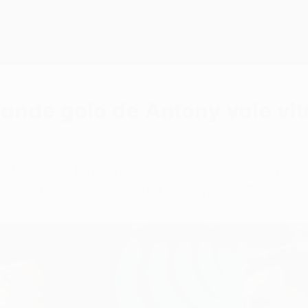
rande golo de Antony vale vit
epois do tento inaugural de Ezzalzouli, embalou
 de Luca Ranieri reduzir e relançar a Fiorentina 