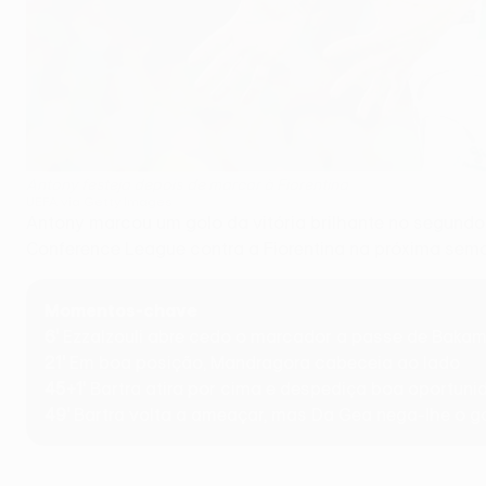
Antony festeja depois de marcar à Fiorentina
UEFA via Getty Images
Antony marcou um golo da vitória brilhante no segund
Conference League contra a Fiorentina na próxima seman
Momentos-chave
6'
Ezzalzouli abre cedo o marcador a passe de Baka
21'
Em boa posição, Mandragora cabeceia ao lado
45+1'
Bartra atira por cima e despediça boa oportuni
49'
Bartra volta a ameaçar, mas Da Gea nega-lhe o g