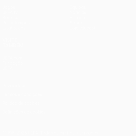
Jogos
Equipas
UEFA.tv
Notícias
Sorteios
História
Passatempos
Sobre
Estatísticas
Loja (clubes)
VISITE
TAMBÉM
UEFA.com
Fundação
UEFA
Privacidade
Termos e condições
Política de cookies
Definições de cookies
© 1998-2026 UEFA. Todos os direitos reservados