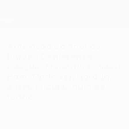
Saltar
para
o
Oficial da UEFA Conference League
Obtenha
conteúdo
Resultados em directo e estatísticas
principal
UEFA Conference League
Antevisão da final da
Europa Conference
League, Fiorentina - West
Ham: Onde ver, horário,
onzes iniciais, guia de
forma
quarta-feira, 7 de junho de 2023
Quando é? Como pode assistir? Tudo o