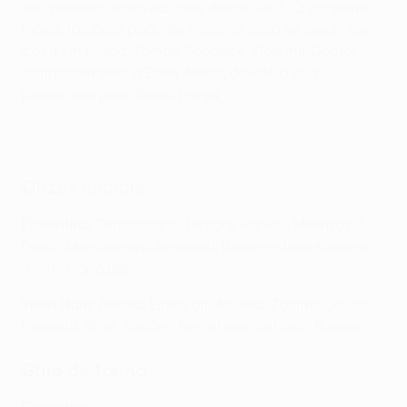
seu primeiro título europeu desde 1965. O conjunto
inglês também pode ter motivos para se sentir em
casa em Praga: Tomáš Souček e Vladimír Coufal
conhecem bem a Eden Arena, devido à sua
passagem pelo Slavia Praga.
Caminhada da Fiorentina até à final da Conference League:
Todos os golos
Onzes iniciais
Fiorentina
: Terracciano; Biraghi, Ranieri, Milenković,
Dodô; Mandragora, Amrabat, Bonaventura; Kouamé,
Jović, González
West Ham
: Areola; Emerson, Aguerd, Zouma, Coufal;
Paquetá, Rice, Souček; Benrahma, Antonio, Bowen
Guia de forma