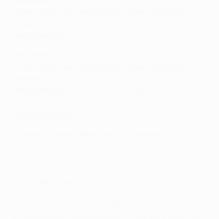
Fiorentina
Forma (todas as competições, mais recente em
primeiro)
: VVDEVV
Onde terminou
: 8ª na Serie A
West Ham
Forma (todas as competições, mais recente em
primeiro)
: DVVDVV
Onde terminou
: 14º na Premier League
Declarações
Vincenzo Italiano, treinador da Fiorentina
: "Quando
chegámos ao estádio, o meu primeiro pensamento
foi o início deste caminho; o play-off nos Países
Baixos e os 14 jogos difíceis que nos deram a
oportunidade de estar aqui para disputar um troféu.
Foi uma jornada incrível em que crescemos jogo a
jogo... O West Ham foi uma das equipas mais fortes
da competição e provou isso chegando à final. Tem