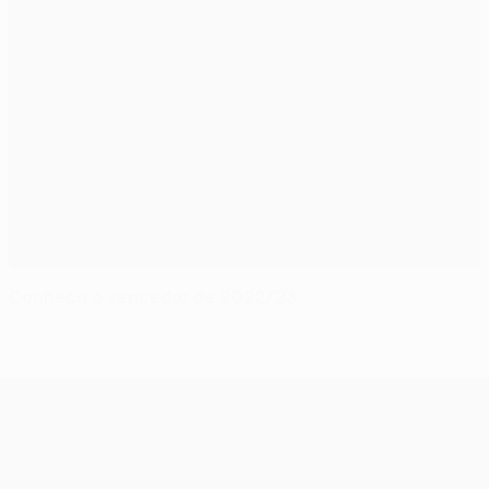
Conheça o vencedor de 2022/23
UEFA Conference League