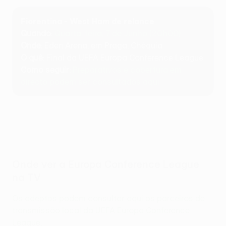
Fiorentina - West Ham de relance
Quando
:
Quarta-feira, 7 de Junho (20h00)
Onde
: Eden Arena, em Praga, Chéquia
O quê
: Final da UEFA Europa Conference League
Como seguir
:
Preparativos e cobertura em
directo podem ser consultados aqui
Onde ver a Europa Conference League
na TV
Os adeptos podem consultar aqui os parceiros de
transmissão local da UEFA Europa Conference
League
.