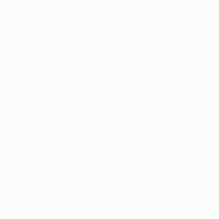
Caminhada do West Ham até à final da Conference League:
Todos os golos
O que precisa de saber?
A Fiorentina não conquista um título europeu
importante desde a Taça dos Clubes Vencedores de
Taças de 1960/61, mas os Viola podem ousar
sonhar em Praga. Um dos motivos é o facto de ser a
equipa mais concretizadora desta edição, com 36
goos em 14 jogos (
incluindo sete de Arthur Cabral,
actual melhor marcador da prova
).
Conheça os finalistas
Semifinalista da Europa League na temporada
passada
, o West Ham de David Moyes fez ainda
melhor na presente época, tendo em ponto de mira o