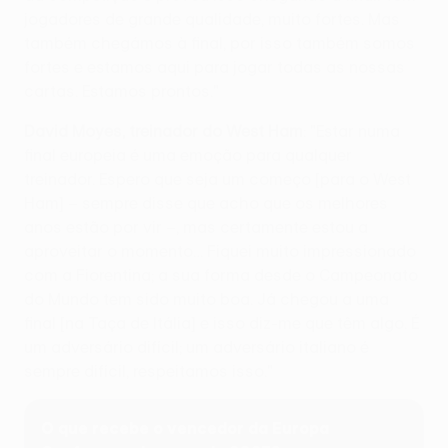
jogadores de grande qualidade, muito fortes. Mas
também chegámos à final, por isso também somos
fortes e estamos aqui para jogar todas as nossas
cartas. Estamos prontos."
David Moyes, treinador do West Ham
: "Estar numa
final europeia é uma emoção para qualquer
treinador. Espero que seja um começo [para o West
Ham] – sempre disse que acho que os melhores
anos estão por vir –, mas certamente estou a
aproveitar o momento… Fiquei muito impressionado
com a Fiorentina; a sua forma desde o Campeonato
do Mundo tem sido muito boa. Já chegou a uma
final [na Taça de Itália] e isso diz-me que têm algo. É
um adversário difícil; um adversário italiano é
sempre difícil, respeitamos isso."
O que recebe o vencedor da Europa