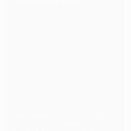
Conference League de 2023?
O troféu da UEFA Europa Conference League
mede 57,5 centímetros de altura e pesa 11
quilogramas. É composto por 32 tiras