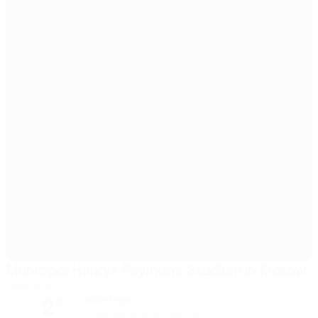
Municipal Henryk Reyman’s Stadium in Krakow
Cracóvia
2°
noite limpa
O relvado está excelente