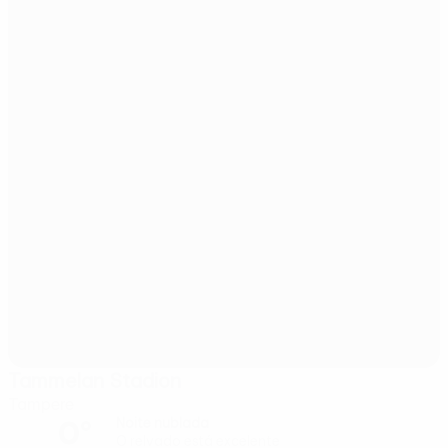
Tammelan Stadion
Tampere
0°
Noite nublada
O relvado está excelente