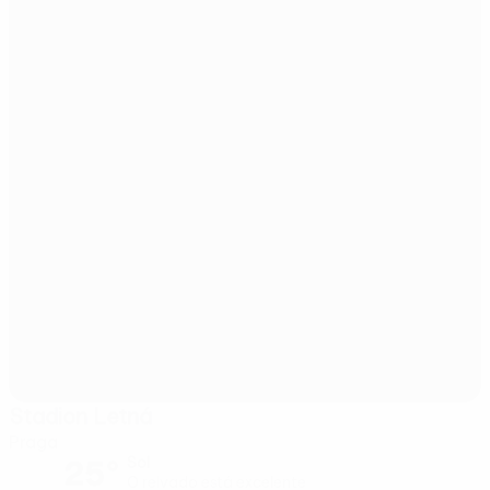
Stadion Letná
Praga
25°
Sol
O relvado está excelente