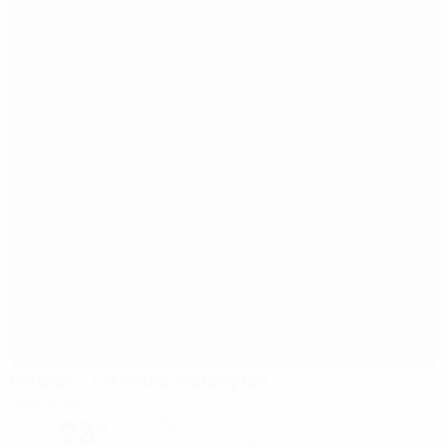
Estádio D. Afonso Henriques
Guimarães
23°
noite limpa
O relvado está excelente