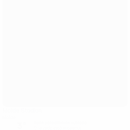
Molde Stadion
Molde
3°
Noite parcialmente nublada
O relvado está excelente