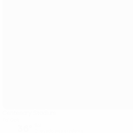
Centenary Stadium
Ta' Qali
36°
Sol
O relvado está excelente