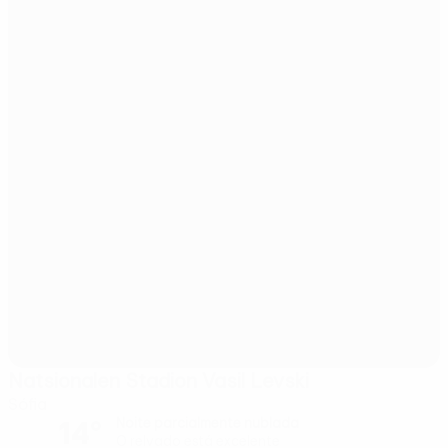
Natsionalen Stadion Vasil Levski
Sófia
14°
Noite parcialmente nublada
O relvado está excelente