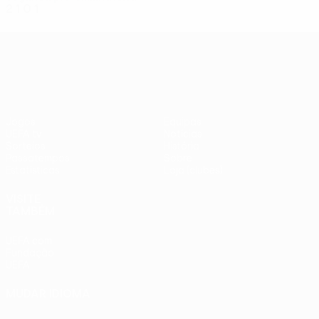
2
1
0
1
UEFA Conference League
Jogos
Equipas
UEFA.tv
Notícias
Sorteios
História
Passatempos
Sobre
Estatísticas
Loja (clubes)
VISITE
TAMBÉM
UEFA.com
Fundação
UEFA
MUDAR IDIOMA
Português
English
Français
Deutsch
Русский
Español