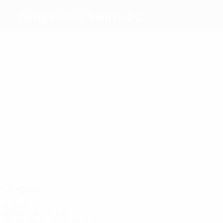
Dungannon Swifts FC
Melhores
marcadores
Glass
J.
0
0
0
Scott
Alves
S.
1
McGinty
Scott
McAllister
Mais
presenças
2
2
2
2
2
2
Alves
S. Scott
Kelly
Glenny
Galvin
McGinty
Jogos
2020s
2025/26
J
V
E
D
Segunda pré-eliminatória