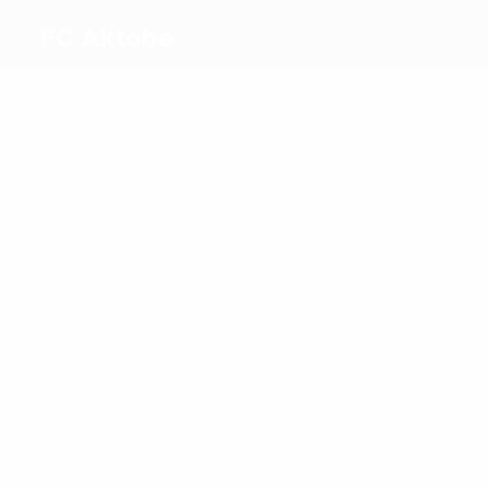
FC Aktobe
Melhores
marcadores
2
1
Samorodov
Sosah
Mais
presenças