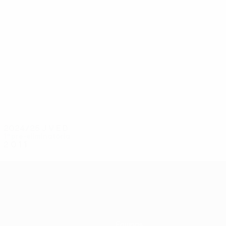
6
5
Strumia
Umaev
2024/25
J
V
E
D
1ª pré-eliminatória
2
0
1
1
Equipas