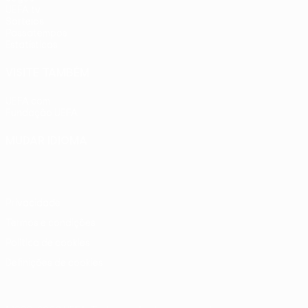
UEFA.tv
Sorteios
Passatempos
Estatísticas
VISITE TAMBÉM
UEFA.com
Fundação UEFA
MUDAR IDIOMA
Português
English
Français
Deutsch
Русский
Español
Ital
Privacidade
Termos e condições
Política de cookies
Definições de cookies