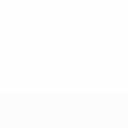
7
6
Tanzharikov
Samorodov
Jogos
2020s
2025/26
J
V
E
D
Segunda pré-eliminatória
2
1
0
1
UEFA Conference League
Jogos