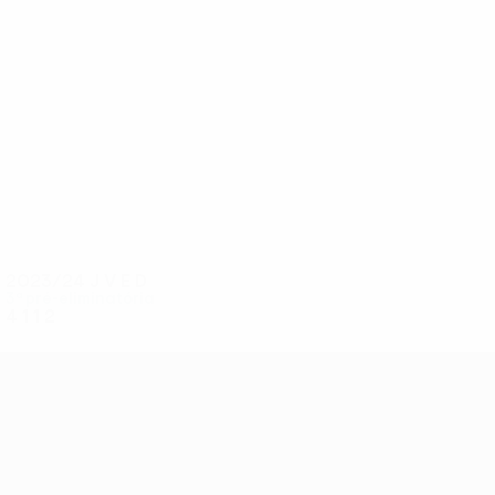
5
5
Kassym
Baytana
2023/24
J
V
E
D
3ª pré-eliminatória
4
1
1
2