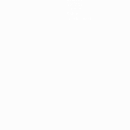
Notícias
História
Sobre
Loja (clubes)
iano
Português