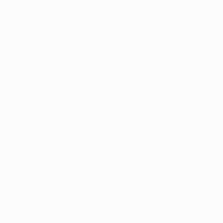
Notícias
História
Sobre
Loja (clubes)
iano
Português