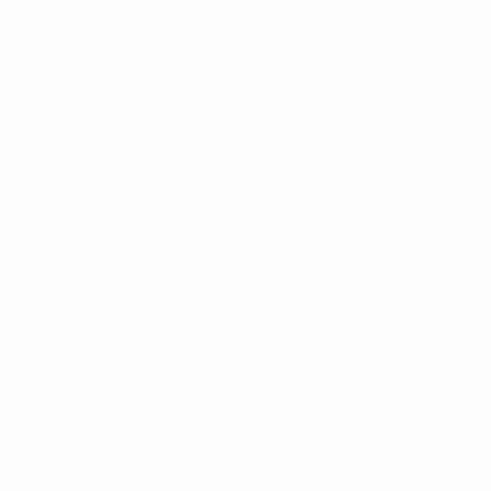
UEFA.tv
Sorteios
Passatempos
Estatísticas
VISITE TAMBÉM
UEFA.com
Fundação UEFA
MUDAR IDIOMA
Português
English
Français
Deutsch
Русский
Español
Ital
Privacidade
Termos e condições
Política de cookies
Definições de cookies