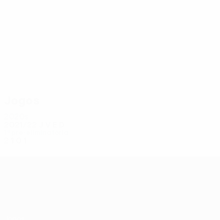
1
1
Farrugia
Failla
Jogos
2020s
2021/22
J
V
E
D
1ª pré-eliminatória
2
1
0
1
UEFA Conference League
Jogos