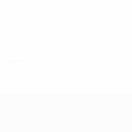
6
6
A. Williams
Roberts
Jogos
2020s
2022/23
J
V
E
D
Segunda pré-eliminatória
4
0
1
3
UEFA Conference League
Jogos