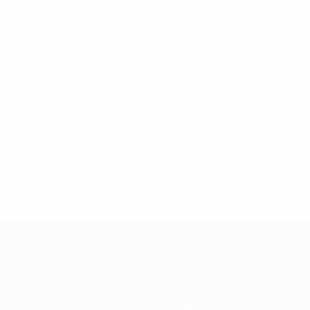
6
6
Rushton
D. Jones
2021/22
J
V
E
D
1ª pré-eliminatória
2
0
0
2
Equipas