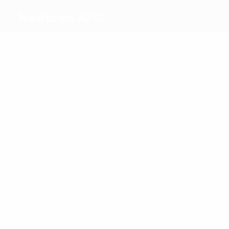
Newtown AFC
Melhores
marcadores
2
1
Cowans
A. Williams
Mais
presenças