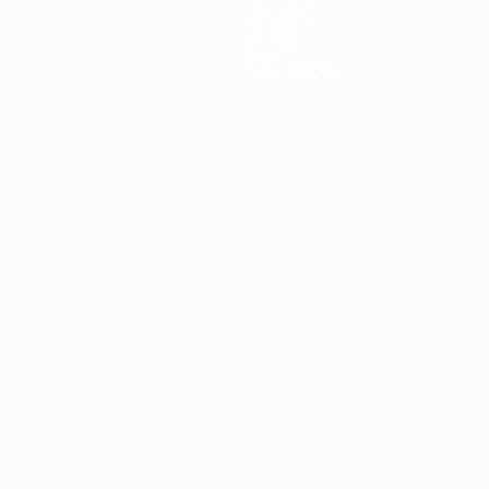
Notícias
História
Sobre
Loja (clubes)
iano
Português