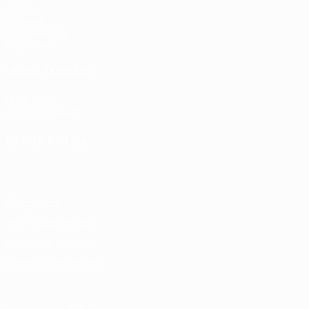
UEFA.tv
Sorteios
Passatempos
Estatísticas
VISITE TAMBÉM
UEFA.com
Fundação UEFA
MUDAR IDIOMA
Português
English
Français
Deutsch
Русский
Español
Ital
Privacidade
Termos e condições
Política de cookies
Definições de cookies