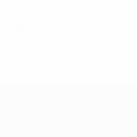
2020s
2026/27
J
V
E
D
Segunda pré-eliminatória
2
1
0
1
2023/24
J
V
E
D
3ª pré-eliminatória
4
1
1
2
2022/23
J
V
E
D
3ª pré-eliminatória
4
2
0
1
2021/22
J
V
E
D
Play-off
2
0
1
1
UEFA Conference League
Jogos
Equipas
UEFA.tv
Notícias
Sorteios
História