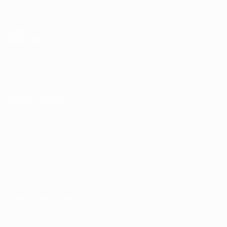
Passatempos
Sobre
Estatísticas
Loja (clubes)
VISITE
TAMBÉM
UEFA.com
Fundação
UEFA
MUDAR IDIOMA
Português
English
Français
Deutsch
Русский
Español
Italiano
Português
Privacidade
Termos e condições
Política de cookies
Definições de cookies