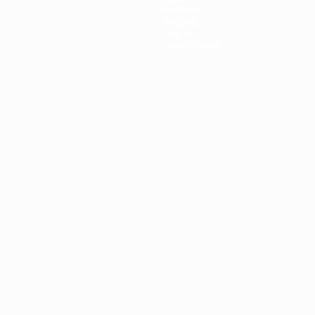
Notícias
História
Sobre
Loja (clubes)
iano
Português