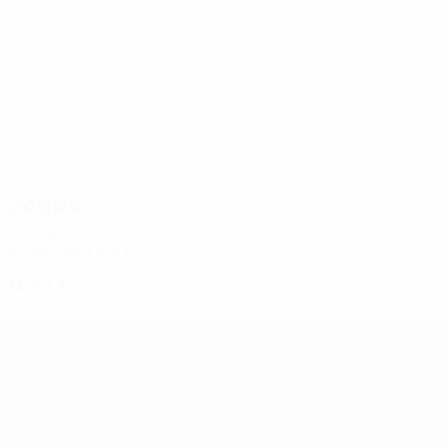
14
13
Penders
Doukoure
Jogos
2020s
2025/26
J
V
E
D
Meias-finais
14
8
3
3
UEFA Conference League
Jogos