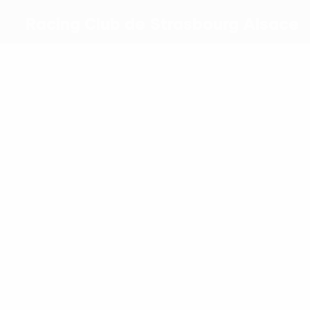
Racing Club de Strasbourg Alsace
Melhores
marcadores
4
4
Godo
Emegha
Mais
presenças