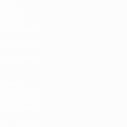
UEFA.tv
Sorteios
Passatempos
Estatísticas
VISITE TAMBÉM
UEFA.com
Fundação UEFA
MUDAR IDIOMA
Português
English
Français
Deutsch
Русский
Español
Ital
Privacidade
Termos e condições
Política de cookies
Definições de cookies