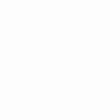
MUDAR IDIOMA
Português
English
Français
Deutsch
Русский
Español
Italiano
Português
Privacidade
Termos e condições
Política de cookies
Definições de cookies
© 1998-2026 UEFA. Todos os direitos reservados
A palavra UEFA, o logótipo da UEFA e todas as marcas relativas
às competições da UEFA estão protegidas por marcas registadas
e/ou direitos de autor da UEFA. As referidas marcas registadas
não podem ser utilizadas para qualquer fim comercial. A
utilização do UEFA.com implica o seu acordo com os Termos e
Condições, e com a Política de Privacidade.