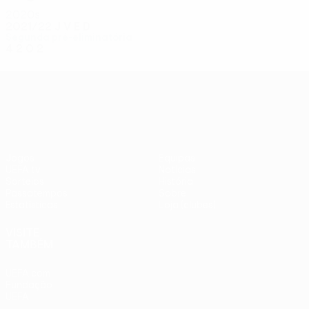
2020s
2021/22
J
V
E
D
Segunda pré-eliminatória
4
2
0
2
UEFA Conference League
Jogos
Equipas
UEFA.tv
Notícias
Sorteios
História
Passatempos
Sobre
Estatísticas
Loja (clubes)
VISITE
TAMBÉM
UEFA.com
Fundação
UEFA