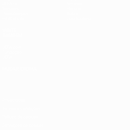
UEFA.tv
Notícias
Sorteios
História
Passatempos
Sobre
Estatísticas
Loja (clubes)
VISITE
TAMBÉM
UEFA.com
Fundação
UEFA
MUDAR IDIOMA
Português
English
Français
Deutsch
Русский
Español
Italiano
Português
Privacidade
Termos e condições
Política de cookies
Definições de cookies