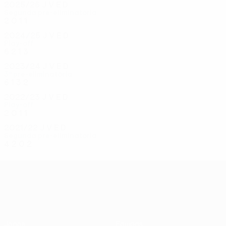
2025/26
J
V
E
D
Segunda pré-eliminatória
2
0
1
1
2024/25
J
V
E
D
Play-off
6
2
1
3
2023/24
J
V
E
D
3ª pré-eliminatória
6
1
3
2
2022/23
J
V
E
D
Play-off
2
0
1
1
2021/22
J
V
E
D
Segunda pré-eliminatória
4
2
0
2
UEFA Conference League
Jogos
Equipas