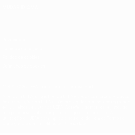
MUDAR IDIOMA
Português
English
Français
Deutsch
Русский
Español
Italiano
Português
Privacidade
Termos e condições
Política de cookies
Definições de cookies
© 1998-2026 UEFA. Todos os direitos reservados
A palavra UEFA, o logótipo da UEFA e todas as marcas relativas
às competições da UEFA estão protegidas por marcas registadas
e/ou direitos de autor da UEFA. As referidas marcas registadas
não podem ser utilizadas para qualquer fim comercial. A
utilização do UEFA.com implica o seu acordo com os Termos e
Condições, e com a Política de Privacidade.