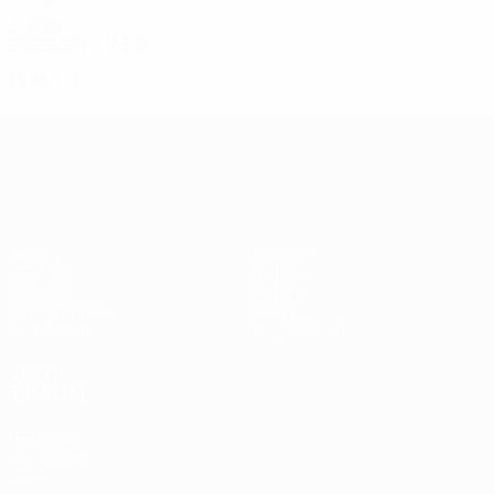
2020s
2022/23
J
V
E
D
Final
15
14
1
0
UEFA Conference League
Jogos
Equipas
UEFA.tv
Notícias
Sorteios
História
Passatempos
Sobre
Estatísticas
Loja (clubes)
VISITE
TAMBÉM
UEFA.com
Fundação
UEFA