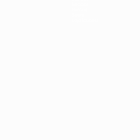
Notícias
História
Sobre
Loja (clubes)
iano
Português