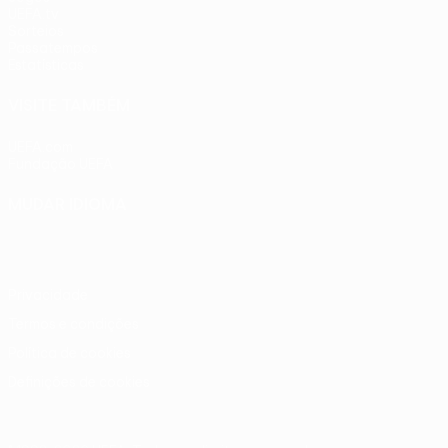
UEFA.tv
Sorteios
Passatempos
Estatísticas
VISITE TAMBÉM
UEFA.com
Fundação UEFA
MUDAR IDIOMA
Português
English
Français
Deutsch
Русский
Español
Ital
Privacidade
Termos e condições
Política de cookies
Definições de cookies