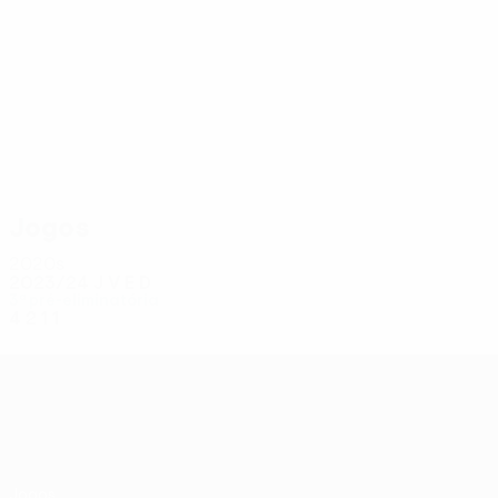
6
5
Stolz
Dupire
Jogos
2020s
2023/24
J
V
E
D
3ª pré-eliminatória
4
2
1
1
UEFA Conference League
Jogos