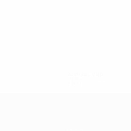
4
4
Ayongo
Ekofo
2021/22
J
V
E
D
1ª pré-eliminatória
2
0
1
1
Equipas