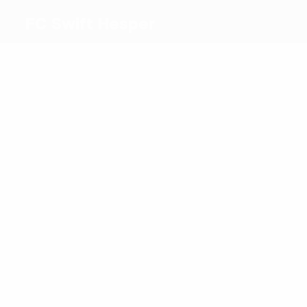
FC Swift Hesper
Melhores
marcadores
2
2
Martins
Stolz
Mais
presenças