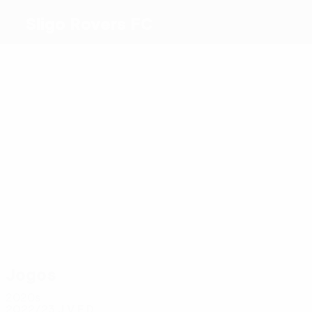
Sligo Rovers FC
Melhores
marcadores
2
2
1
1
1
Mata
Keena
Blaney
Kenny
Cawley
1
Fitzgerald
Mais
presenças
8
8
7
Banks
8
Blaney
Cawley
6
7
Morahan
O'Sulliv
McDonnell
Jogos
2020s
2022/23
J
V
E
D