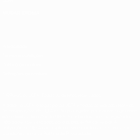
UEFA
MUDAR IDIOMA
Português
English
Français
Deutsch
Русский
Español
Italiano
Português
Privacidade
Termos e condições
Política de cookies
Definições de cookies
© 1998-2026 UEFA. Todos os direitos reservados
A palavra UEFA, o logótipo da UEFA e todas as marcas relativas
às competições da UEFA estão protegidas por marcas registadas
e/ou direitos de autor da UEFA. As referidas marcas registadas
não podem ser utilizadas para qualquer fim comercial. A
utilização do UEFA.com implica o seu acordo com os Termos e
Condições, e com a Política de Privacidade.