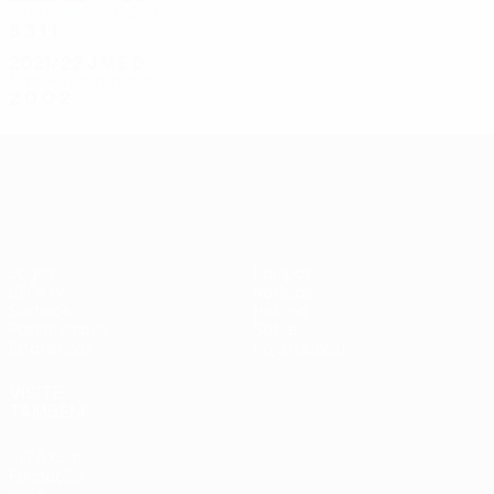
3ª pré-eliminatória
6
3
1
1
2021/22
J
V
E
D
1ª pré-eliminatória
2
0
0
2
UEFA Conference League
Jogos
Equipas
UEFA.tv
Notícias
Sorteios
História
Passatempos
Sobre
Estatísticas
Loja (clubes)
VISITE
TAMBÉM
UEFA.com
Fundação