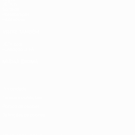
UEFA.tv
Sorteios
Passatempos
Estatísticas
VISITE TAMBÉM
UEFA.com
Fundação UEFA
MUDAR IDIOMA
Português
English
Français
Deutsch
Русский
Español
Ital
Privacidade
Termos e condições
Política de cookies
Definições de cookies