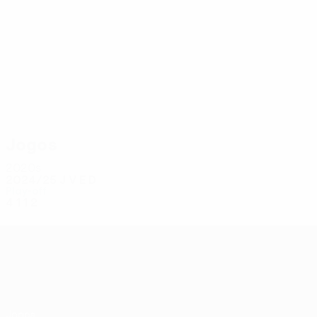
4
4
Ángel Rodado
Mikulec
Jogos
2020s
2024/25
J
V
E
D
Play-off
4
1
1
2
UEFA Conference League
Jogos