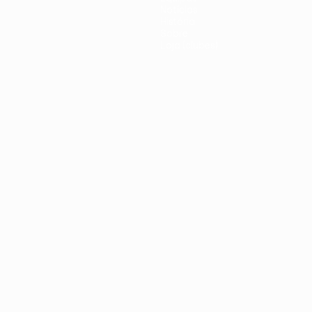
Notícias
História
Sobre
Loja (clubes)
iano
Português