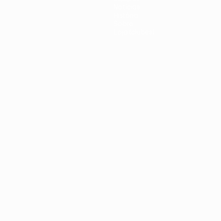
Notícias
História
Sobre
Loja (clubes)
iano
Português