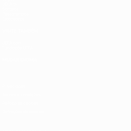
UEFA.tv
Sorteios
Passatempos
Estatísticas
VISITE TAMBÉM
UEFA.com
Fundação UEFA
MUDAR IDIOMA
Português
English
Français
Deutsch
Русский
Español
Ital
Privacidade
Termos e condições
Política de cookies
Definições de cookies