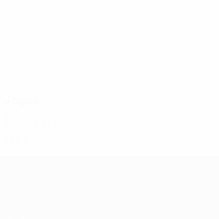
2
2
Olafsson
E. Bjarnason
Jogos
2020s
2022/23
J
V
E
D
1ª pré-eliminatória
2
1
0
1
UEFA Conference League
Jogos