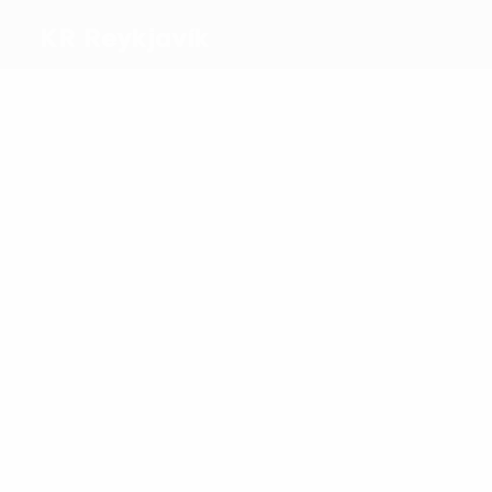
KR Reykjavík
Melhores
marcadores
1
1
Lárusson
Hallsson
Mais
presenças