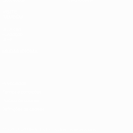
Estatísticas
Loja (clubes)
VISITE
TAMBÉM
UEFA.com
Fundação
UEFA
MUDAR IDIOMA
Português
English
Français
Deutsch
Русский
Español
Italiano
Português
Privacidade
Termos e condições
Política de cookies
Definições de cookies
© 1998-2026 UEFA. Todos os direitos reservados