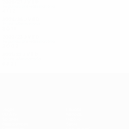
2026/27
J
V
E
D
Segunda pré-eliminatória
4
1
1
2
2024/25
J
V
E
D
1ª pré-eliminatória
2
0
1
1
2022/23
J
V
E
D
Segunda pré-eliminatória
2
0
0
2
2021/22
J
V
E
D
3ª pré-eliminatória
6
3
2
1
UEFA Conference League
Jogos
Equipas
UEFA.tv
Notícias
Sorteios
História
Passatempos
Sobre