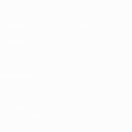
Jogos
Equipas
UEFA.tv
Notícias
Sorteios
História
Passatempos
Sobre
Estatísticas
Loja (clubes)
VISITE
TAMBÉM
UEFA.com
Fundação
UEFA
MUDAR IDIOMA
Português
English
Français
Deutsch
Русский
Español
Italiano
Português
Privacidade
Termos e condições
Política de cookies