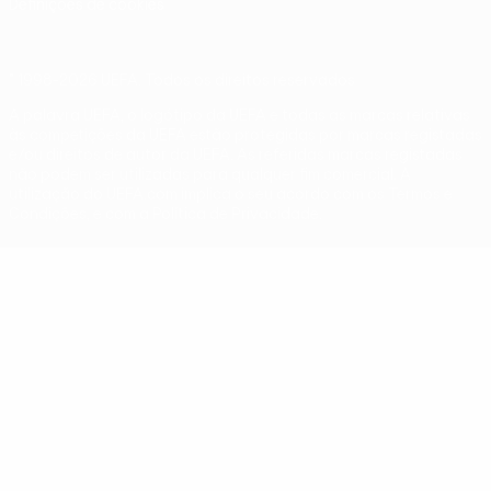
Definições de cookies
© 1998-2026 UEFA. Todos os direitos reservados
A palavra UEFA, o logótipo da UEFA e todas as marcas relativas
às competições da UEFA estão protegidas por marcas registadas
e/ou direitos de autor da UEFA. As referidas marcas registadas
não podem ser utilizadas para qualquer fim comercial. A
utilização do UEFA.com implica o seu acordo com os Termos e
Condições, e com a Política de Privacidade.