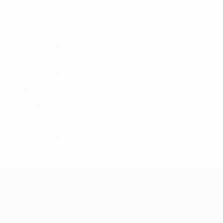
2020s
2026/27
J
V
E
D
3ª pré-eliminatória
6
1
1
3
2025/26
J
V
E
D
Segunda pré-eliminatória
2
0
0
2
2024/25
J
V
E
D
Fase da Liga
6
1
0
5
2023/24
J
V
E
D
1ª pré-eliminatória
2
0
1
1
2022/23
J
V
E
D
Segunda pré-eliminatória
4
1
1
2
UEFA Conference League