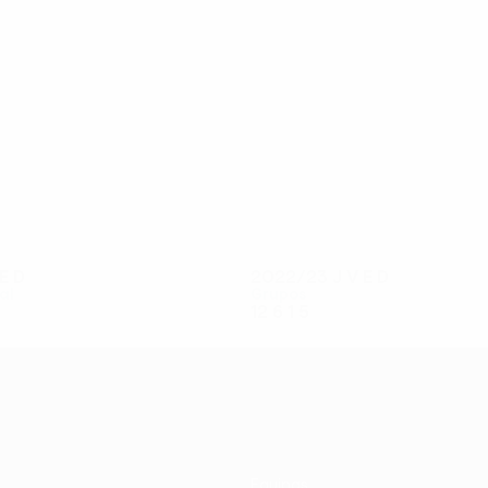
22
20
Linnes
Wolff Eikrem
E
D
2022/23
J
V
E
D
al
Grupos
12
6
1
5
Equipas