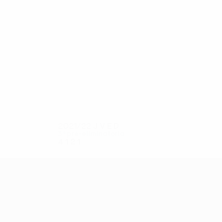
19
19
Brynhildsen
Haugen
2021/22
J
V
E
D
3ª pré-eliminatória
4
1
2
1