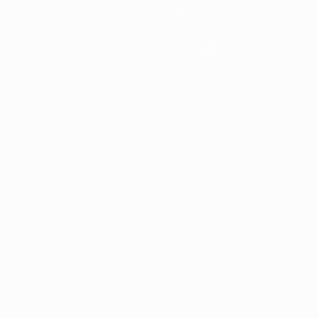
Notícias
História
Sobre
Loja (clubes)
iano
Português