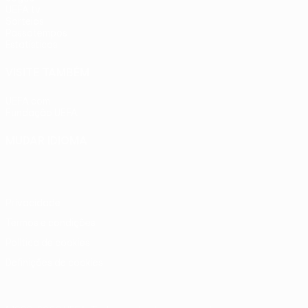
UEFA.tv
Sorteios
Passatempos
Estatísticas
VISITE TAMBÉM
UEFA.com
Fundação UEFA
MUDAR IDIOMA
Português
English
Français
Deutsch
Русский
Español
Ital
Privacidade
Termos e condições
Política de cookies
Definições de cookies