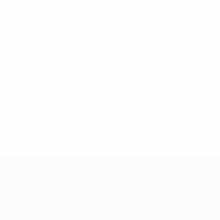
26
23
Breivik
Eriksen
Jogos
2020s
2024/25
J
V
E
D
2023/24
J
V
Oitavos-de-final
Oitavos-de-fin
10
3
2
5
4
3
0
1
UEFA Conference League
Jogos