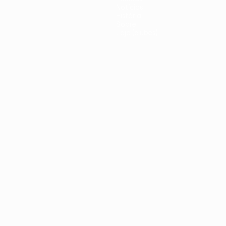
Notícias
História
Sobre
Loja (clubes)
iano
Português