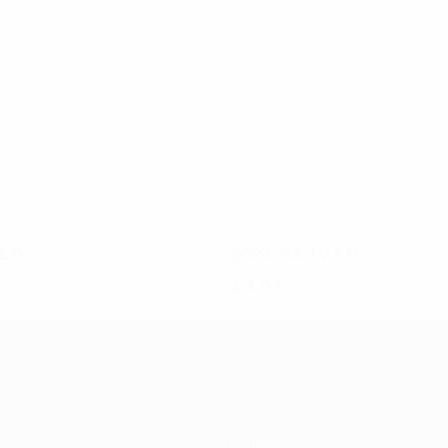
28
25
Coulibaly
Eraković
E
D
2023/24
J
V
E
D
se a eliminar
3ª pré-eliminatória
4
3
0
1
Equipas