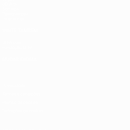
UEFA.tv
Sorteios
Passatempos
Estatísticas
VISITE TAMBÉM
UEFA.com
Fundação UEFA
MUDAR IDIOMA
Português
English
Français
Deutsch
Русский
Español
Ital
Privacidade
Termos e condições
Política de cookies
Definições de cookies