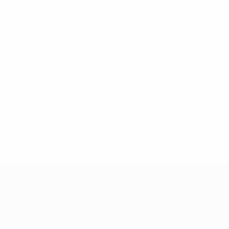
25
25
Diounkou
Kousoulos
2021/22
J
V
E
D
Grupos
6
0
4
2