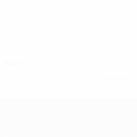
29
29
W. Semedo
Fabiano
Jogos
2020s
2025/26
J
V
E
D
2024/25
J
V
Play-off
Play-off da fa
14
6
3
5
14
7
2
5
UEFA Conference League
Jogos