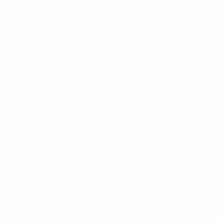
Hamrun Spartans F.C.
Melhores
marcadores
2
2
2
3
2
Prša
Jonny
Ćorić
J.
Thioune
4
Mbong
Guillaumier
Mais
presenças
20
13
20
18
23
Eder
Prša
Bjeličić
Bonello
20
Emerson
Camenzuli
Jogos
2020s