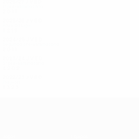
2026/27
J
V
E
D
1ª pré-eliminatória
2
0
1
1
2025/26
J
V
E
D
Fase da Liga
8
2
1
5
2024/25
J
V
E
D
Segunda pré-eliminatória
2
0
1
1
2023/24
J
V
E
D
3ª pré-eliminatória
4
2
0
2
2022/23
J
V
E
D
Play-off
8
3
2
3
UEFA Conference League
Jogos
Equipas