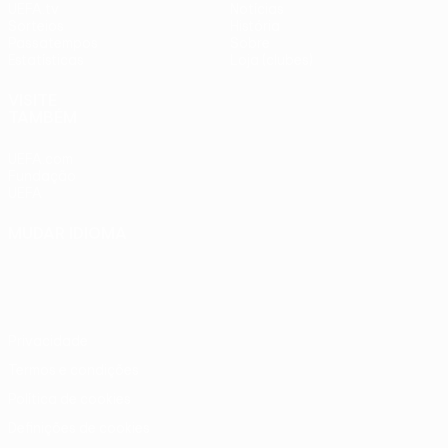
UEFA.tv
Notícias
Sorteios
História
Passatempos
Sobre
Estatísticas
Loja (clubes)
VISITE
TAMBÉM
UEFA.com
Fundação
UEFA
MUDAR IDIOMA
Português
English
Français
Deutsch
Русский
Español
Italiano
Português
Privacidade
Termos e condições
Política de cookies
Definições de cookies