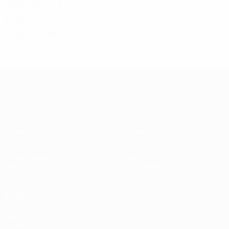
2023/24
J
V
E
D
Segunda pré-eliminatória
2
1
0
1
2021/22
J
V
E
D
Segunda pré-eliminatória
2
0
1
1
UEFA Conference League
Jogos
Equipas
UEFA.tv
Notícias
Sorteios
História
Passatempos
Sobre
Estatísticas
Loja (clubes)
VISITE
TAMBÉM
UEFA.com
Fundação