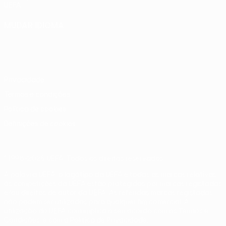
UEFA
MUDAR IDIOMA
Português
English
Français
Deutsch
Русский
Español
Italiano
Português
Privacidade
Termos e condições
Política de cookies
Definições de cookies
© 1998-2026 UEFA. Todos os direitos reservados
A palavra UEFA, o logótipo da UEFA e todas as marcas relativas
às competições da UEFA estão protegidas por marcas registadas
e/ou direitos de autor da UEFA. As referidas marcas registadas
não podem ser utilizadas para qualquer fim comercial. A
utilização do UEFA.com implica o seu acordo com os Termos e
Condições, e com a Política de Privacidade.