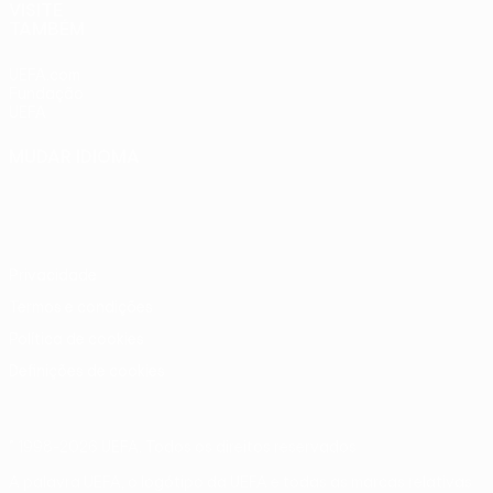
VISITE
TAMBÉM
UEFA.com
Fundação
UEFA
MUDAR IDIOMA
Português
English
Français
Deutsch
Русский
Español
Italiano
Português
Privacidade
Termos e condições
Política de cookies
Definições de cookies
© 1998-2026 UEFA. Todos os direitos reservados
A palavra UEFA, o logótipo da UEFA e todas as marcas relativas