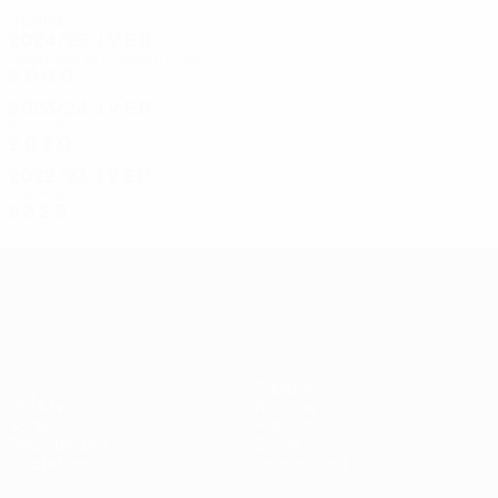
2020s
2024/25
J
V
E
D
Segunda pré-eliminatória
2
0
0
0
2023/24
J
V
E
D
Play-off
2
0
2
0
2022/23
J
V
E
D
Play-off
8
3
2
3
UEFA Conference League
Jogos
Equipas
UEFA.tv
Notícias
Sorteios
História
Passatempos
Sobre
Estatísticas
Loja (clubes)