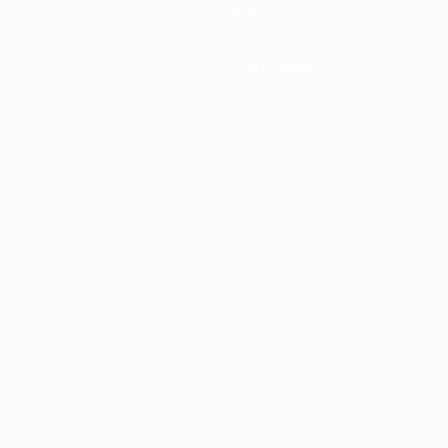
Notícias
História
Sobre
Loja (clubes)
iano
Português