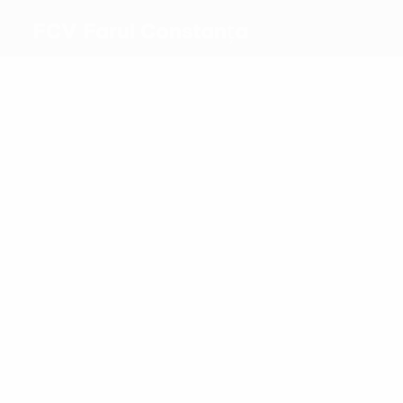
FCV Farul Constanța
Melhores
marcadores
3
2
Alibec
Rivaldinho
Mais
presenças