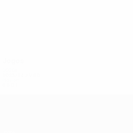
6
6
Kiki
M. Popescu
Jogos
2020s
2023/24
J
V
E
D
Play-off
6
5
0
1
UEFA Conference League
Jogos