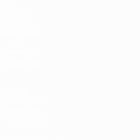
UEFA.tv
Sorteios
Passatempos
Estatísticas
VISITE TAMBÉM
UEFA.com
Fundação UEFA
MUDAR IDIOMA
Português
English
Français
Deutsch
Русский
Español
Ital
Privacidade
Termos e condições
Política de cookies
Definições de cookies