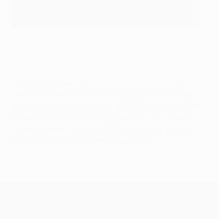
David Moyes venceu o troféu na época passada ao
serviço do West Ham
Getty Images
Em primeiro lugar, um
troféu muito atraente
. Há
também a questão não menos importante de um
lugar na fase de grupos da UEFA Europa League da
época seguinte para os vencedores, caso não se
tiverem apurado para a UEFA Champions League
através da sua competição nacional.
UEFA Conference League