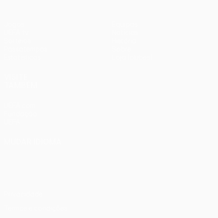
Jogos
Equipas
UEFA.tv
Notícias
Sorteios
História
Passatempos
Sobre
Estatísticas
Loja (clubes)
VISITE
TAMBÉM
UEFA.com
Fundação
UEFA
MUDAR IDIOMA
Português
English
Français
Deutsch
Русский
Español
Italiano
Português
Privacidade
Termos e condições