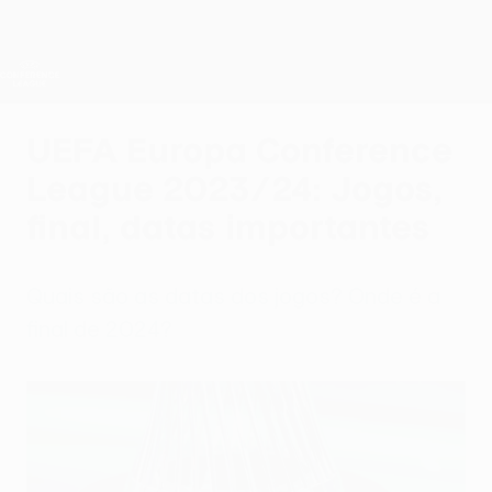
Saltar
para
o
Oficial da UEFA Conference League
Obtenha
conteúdo
Resultados em directo e estatísticas
principal
UEFA Conference League
UEFA Europa Conference
League 2023/24: Jogos,
final, datas importantes
Quais são as datas dos jogos? Onde é a
final de 2024?