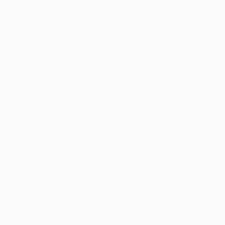
Equipas
Notícias
História
Sobre
Loja (clubes)
iano
Português