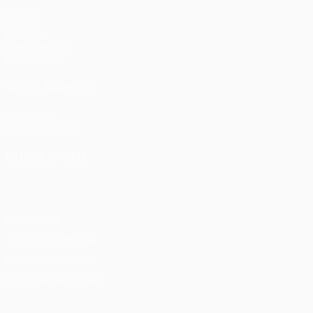
Jogos
UEFA.tv
Sorteios
Passatempos
Estatísticas
VISITE TAMBÉM
UEFA.com
Fundação UEFA
MUDAR IDIOMA
Português
English
Français
Deutsch
Русский
Español
Ital
Privacidade
Termos e condições
Política de cookies
Definições de cookies