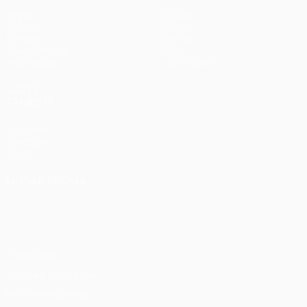
Jogos
Equipas
UEFA.tv
Notícias
Sorteios
História
Passatempos
Sobre
Estatísticas
Loja (clubes)
VISITE
TAMBÉM
UEFA.com
Fundação
UEFA
MUDAR IDIOMA
Português
English
Français
Deutsch
Русский
Español
Italiano
Português
Privacidade
Termos e condições
Política de cookies