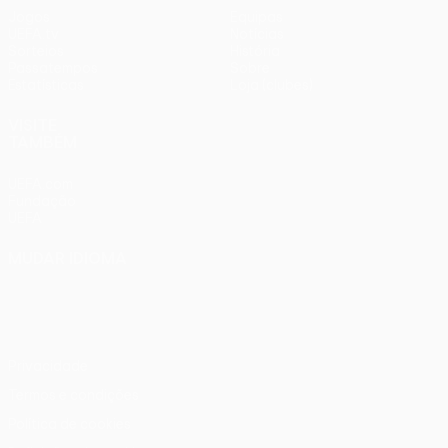
Jogos
Equipas
UEFA.tv
Notícias
Sorteios
História
Passatempos
Sobre
Estatísticas
Loja (clubes)
VISITE
TAMBÉM
UEFA.com
Fundação
UEFA
MUDAR IDIOMA
Português
English
Français
Deutsch
Русский
Español
Italiano
Português
Privacidade
Termos e condições
Política de cookies