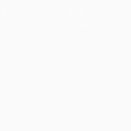
Jogos
Equipas
UEFA.tv
Notícias
Sorteios
História
Passatempos
Sobre
Estatísticas
Loja (clubes)
VISITE
TAMBÉM
UEFA.com
Fundação
UEFA
MUDAR IDIOMA
Português
English
Français
Deutsch
Русский
Español
Italiano
Português
Privacidade
Termos e condições
Política de cookies