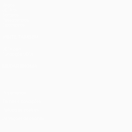
Jogos
UEFA.tv
Sorteios
Passatempos
Estatísticas
VISITE TAMBÉM
UEFA.com
Fundação UEFA
MUDAR IDIOMA
Português
English
Français
Deutsch
Русский
Español
Ital
Privacidade
Termos e condições
Política de cookies
Definições de cookies