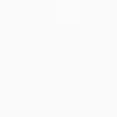
Equipas
Notícias
História
Sobre
Loja (clubes)
iano
Português