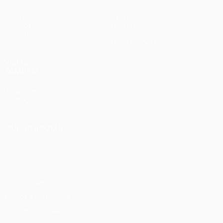
Jogos
Equipas
UEFA.tv
Notícias
Sorteios
História
Passatempos
Sobre
Estatísticas
Loja (clubes)
VISITE
TAMBÉM
UEFA.com
Fundação
UEFA
MUDAR IDIOMA
Português
English
Français
Deutsch
Русский
Español
Italiano
Português
Privacidade
Termos e condições
Política de cookies