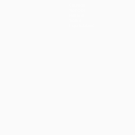
Equipas
Notícias
História
Sobre
Loja (clubes)
iano
Português