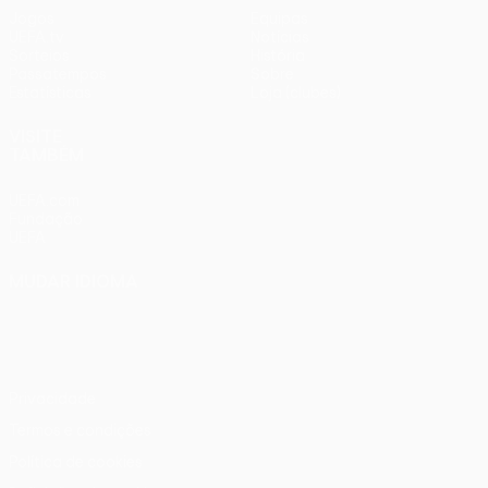
Jogos
Equipas
UEFA.tv
Notícias
Sorteios
História
Passatempos
Sobre
Estatísticas
Loja (clubes)
VISITE
TAMBÉM
UEFA.com
Fundação
UEFA
MUDAR IDIOMA
Português
English
Français
Deutsch
Русский
Español
Italiano
Português
Privacidade
Termos e condições
Política de cookies