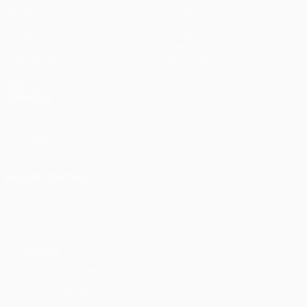
Jogos
Equipas
UEFA.tv
Notícias
Sorteios
História
Passatempos
Sobre
Estatísticas
Loja (clubes)
VISITE
TAMBÉM
UEFA.com
Fundação
UEFA
MUDAR IDIOMA
Português
English
Français
Deutsch
Русский
Español
Italiano
Português
Privacidade
Termos e condições
Política de cookies