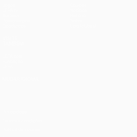
Jogos
Equipas
UEFA.tv
Notícias
Sorteios
História
Passatempos
Sobre
Estatísticas
Loja (clubes)
VISITE
TAMBÉM
UEFA.com
Fundação
UEFA
MUDAR IDIOMA
Português
English
Français
Deutsch
Русский
Español
Italiano
Português
Privacidade
Termos e condições
Política de cookies