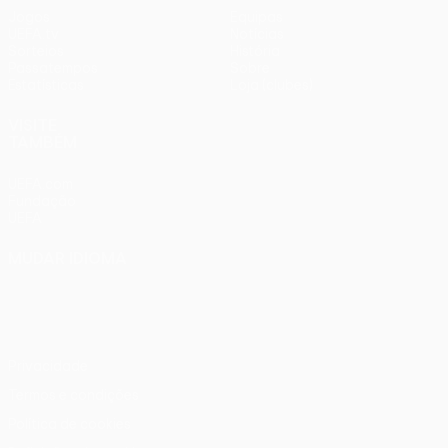
Jogos
Equipas
UEFA.tv
Notícias
Sorteios
História
Passatempos
Sobre
Estatísticas
Loja (clubes)
VISITE
TAMBÉM
UEFA.com
Fundação
UEFA
MUDAR IDIOMA
Português
English
Français
Deutsch
Русский
Español
Italiano
Português
Privacidade
Termos e condições
Política de cookies