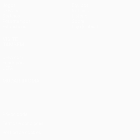
Jogos
Equipas
UEFA.tv
Notícias
Sorteios
História
Passatempos
Sobre
Estatísticas
Loja (clubes)
VISITE
TAMBÉM
UEFA.com
Fundação
UEFA
MUDAR IDIOMA
Português
English
Français
Deutsch
Русский
Español
Italiano
Português
Privacidade
Termos e condições
Política de cookies