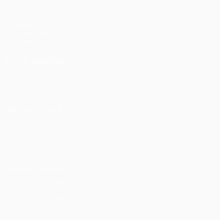
Jogos
UEFA.tv
Sorteios
Passatempos
Estatísticas
VISITE TAMBÉM
UEFA.com
Fundação UEFA
MUDAR IDIOMA
Português
English
Français
Deutsch
Русский
Español
Ital
Privacidade
Termos e condições
Política de cookies
Definições de cookies