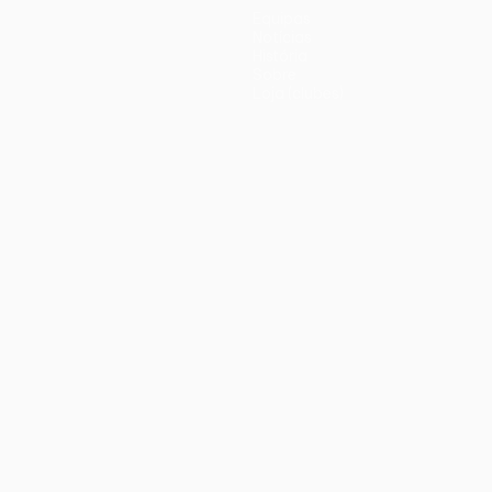
Equipas
Notícias
História
Sobre
Loja (clubes)
iano
Português