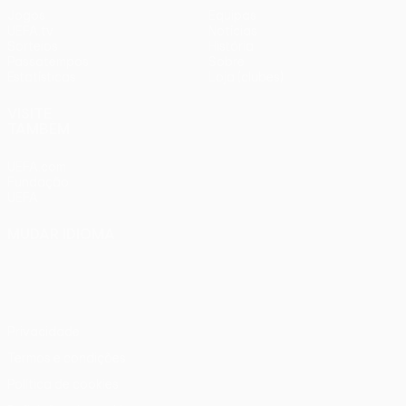
Jogos
Equipas
UEFA.tv
Notícias
Sorteios
História
Passatempos
Sobre
Estatísticas
Loja (clubes)
VISITE
TAMBÉM
UEFA.com
Fundação
UEFA
MUDAR IDIOMA
Português
English
Français
Deutsch
Русский
Español
Italiano
Português
Privacidade
Termos e condições
Política de cookies