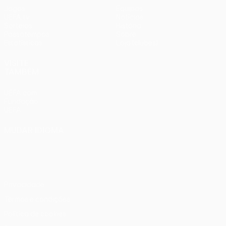
Jogos
Equipas
UEFA.tv
Notícias
Sorteios
História
Passatempos
Sobre
Estatísticas
Loja (clubes)
VISITE
TAMBÉM
UEFA.com
Fundação
UEFA
MUDAR IDIOMA
Português
English
Français
Deutsch
Русский
Español
Italiano
Português
Privacidade
Termos e condições
Política de cookies