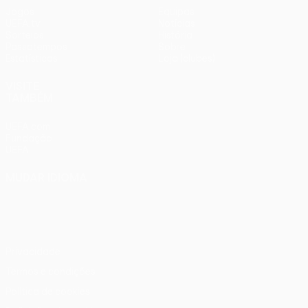
Jogos
Equipas
UEFA.tv
Notícias
Sorteios
História
Passatempos
Sobre
Estatísticas
Loja (clubes)
VISITE
TAMBÉM
UEFA.com
Fundação
UEFA
MUDAR IDIOMA
Português
English
Français
Deutsch
Русский
Español
Italiano
Português
Privacidade
Termos e condições
Política de cookies