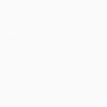
Jogos
Equipas
UEFA.tv
Notícias
Sorteios
História
Passatempos
Sobre
Estatísticas
Loja (clubes)
VISITE
TAMBÉM
UEFA.com
Fundação
UEFA
MUDAR IDIOMA
Português
English
Français
Deutsch
Русский
Español
Italiano
Português
Privacidade
Termos e condições
Política de cookies