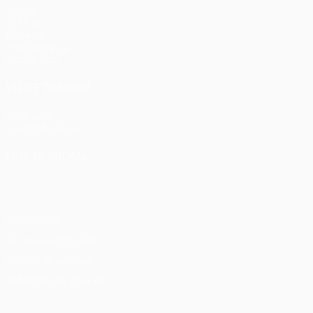
Jogos
UEFA.tv
Sorteios
Passatempos
Estatísticas
VISITE TAMBÉM
UEFA.com
Fundação UEFA
MUDAR IDIOMA
Português
English
Français
Deutsch
Русский
Español
Ital
Privacidade
Termos e condições
Política de cookies
Definições de cookies