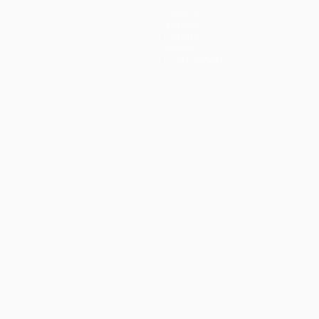
Equipas
Notícias
História
Sobre
Loja (clubes)
iano
Português